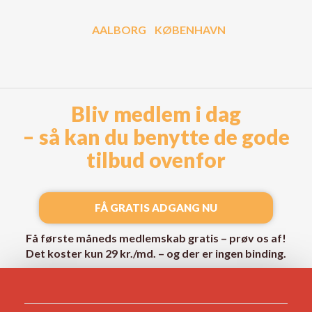
AALBORG
KØBENHAVN
Bliv medlem i dag
– så kan du benytte de gode
tilbud ovenfor
FÅ GRATIS ADGANG NU
Få første måneds medlemskab gratis – prøv os af!
Det koster kun 29 kr./md. – og der er ingen binding.