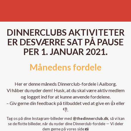
DINNERCLUBS AKTIVITETER
ER DESVÆRRE SAT PÅ PAUSE
PER 1. JANUAR 2021.
Månedens fordele
Her er denne måneds Dinnerclub-fordele i Aalborg.
Vi håber du nyder dem! Husk, at du skal være aktiv medlem
og logget ind for at kunne anvende fordelene.
– Giv gerne din feedback på tilbuddet ved at give en
👍
eller
👎
.
Tag os på dine Instagram-billeder med
@thedinnerclub.dk
, så vi kan
se de flotte billeder, når du nyder dine Dinnerclub-fordele — Vi deler
dem gerne på vores side 📸